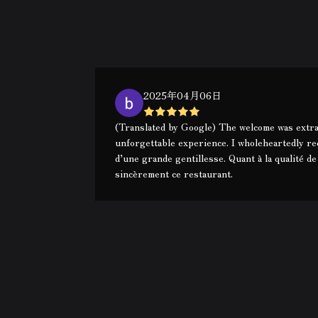
2025年04月06日
(Translated by Google) The welcome was extraor
unforgettable experience. I wholeheartedly re
d’une grande gentillesse. Quant à la qualité d
sincèrement ce restaurant.