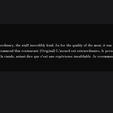
dinary, the staff incredibly kind. As for the quality of the meat, it was
commend this restaurant. (Original) L’accueil est extraordinaire, le pers
e la viande, autant dire que c’est une expérience inoubliable. Je recomma