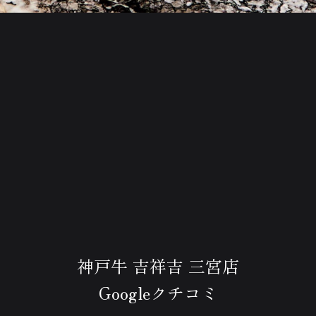
神戸牛 吉祥吉 三宮店
Googleクチコミ