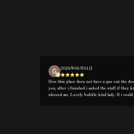
2026年06月01日
How this place does not have a que out the do
you, after i finished i asked the staff if they
showed me. Lovely bubble kind lady. If i could 