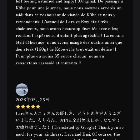
left feeling satisfied and happy! (Original) De passage à
Kōbe pour une journée, nous nous sommes arrêtés un
midi dans ce restaurant de viande de Kōbe et nous y
reviendrons. L’accueil de Lara et Emy était très
chaleureux, nous avons beaucoup discutés avec elles;
rendant l’expérience d’autant plus agréable ! La cuisine
était délicieuse, nous avons mangé des sushis ainsi que
des steak (160g) de Kōbe et le tout était un délice !!
Pour plus ou moins 35 euros chacun, nous en
ressortons rassasié et contents !!
2026年05月25日
Laraさんとエミさんの優しさ、どうもありがとうござ
いました。もちろん、お肉と全部美味しかったです！
お疲れ様でした！ (Translated by Google) Thank you so
much for your kindness, Lara and Emi. Of course, the