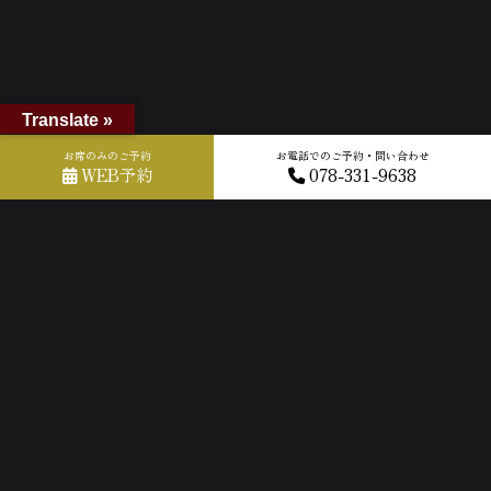
Translate »
お席のみのご予約
お電話でのご予約・問い合わせ
WEB予約
078-331-9638
ホーム
»
GOOGLEクチコミ
»
2024-09-01T10:03:34.959490Z_new
ACCESS