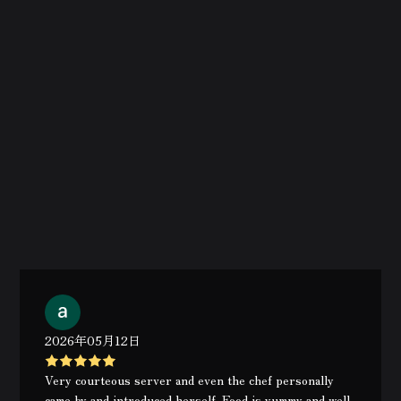
2026年05月12日
Very courteous server and even the chef personally
came by and introduced herself. Food is yummy and well