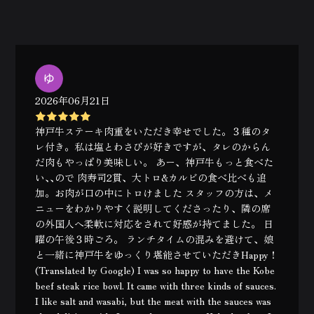
2026年06月21日
神戸牛ステーキ肉重をいただき幸せでした。３種のタ
レ付き。私は塩とわさびが好きですが、タレのからん
だ肉もやっぱり美味しい。 あー、神戸牛もっと食べた
い､､ので 肉寿司2貫、大トロ&カルビの食べ比べも追
加。お肉が口の中にトロけました スタッフの方は、メ
ニューをわかりやすく説明してくださったり、隣の席
の外国人へ柔軟に対応をされて好感が持てました。 日
曜の午後３時ごろ。 ランチタイムの混みを避けて、娘
と一緒に神戸牛をゆっくり堪能させていただきHappy！
(Translated by Google) I was so happy to have the Kobe
beef steak rice bowl. It came with three kinds of sauces.
I like salt and wasabi, but the meat with the sauces was