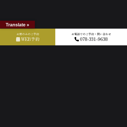
Translate »
お席のみのご予約
お電話でのご予約・問い合わせ
ホーム
»
GOOGLEクチコミ
»
2026-06-16T10:34:16.389772Z_new
WEB予約
078-331-9638
ACCESS