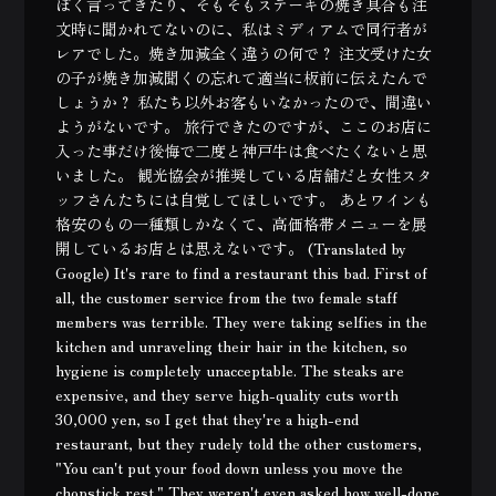
ぽく言ってきたり、そもそもステーキの焼き具合も注
文時に聞かれてないのに、私はミディアムで同行者が
レアでした。焼き加減全く違うの何で？ 注文受けた女
の子が焼き加減聞くの忘れて適当に板前に伝えたんで
しょうか？ 私たち以外お客もいなかったので、間違い
ようがないです。 旅行できたのですが、ここのお店に
入った事だけ後悔で二度と神戸牛は食べたくないと思
いました。 観光協会が推奨している店舗だと女性スタ
ッフさんたちには自覚してほしいです。 あとワインも
格安のもの一種類しかなくて、高価格帯メニューを展
開しているお店とは思えないです。 (Translated by
Google) It's rare to find a restaurant this bad. First of
all, the customer service from the two female staff
members was terrible. They were taking selfies in the
kitchen and unraveling their hair in the kitchen, so
hygiene is completely unacceptable. The steaks are
expensive, and they serve high-quality cuts worth
30,000 yen, so I get that they're a high-end
restaurant, but they rudely told the other customers,
"You can't put your food down unless you move the
chopstick rest." They weren't even asked how well-done