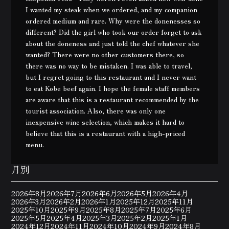
I wanted my steak when we ordered, and my companion
ordered medium and rare. Why were the donenesses so
different? Did the girl who took our order forget to ask
about the doneness and just told the chef whatever she
wanted? There were no other customers there, so
there was no way to be mistaken. I was able to travel,
but I regret going to this restaurant and I never want
to eat Kobe beef again. I hope the female staff members
are aware that this is a restaurant recommended by the
tourist association. Also, there was only one
inexpensive wine selection, which makes it hard to
believe that this is a restaurant with a high-priced
menu.
月別
2026年8月
2026年7月
2026年6月
2026年5月
2026年4月
2026年3月
2026年2月
2026年1月
2025年12月
2025年11月
2025年10月
2025年9月
2025年8月
2025年7月
2025年6月
2025年5月
2025年4月
2025年3月
2025年2月
2025年1月
2024年12月
2024年11月
2024年10月
2024年9月
2024年8月