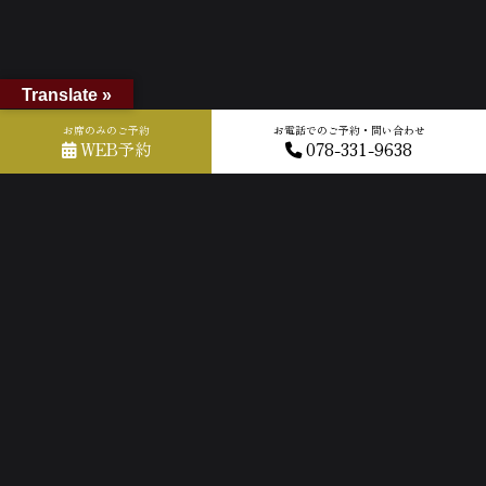
Translate »
お席のみのご予約
お電話でのご予約・問い合わせ
ホーム
»
GOOGLEクチコミ
»
2019-10-23T11:01:03.851953Z_new
WEB予約
078-331-9638
ACCESS