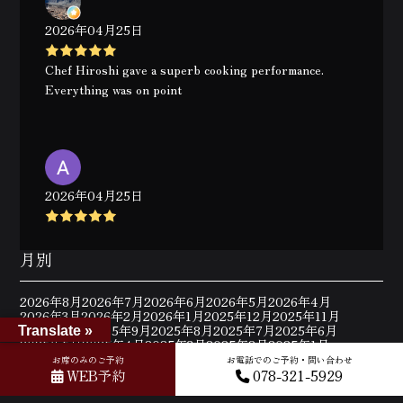
2026年04月25日
Chef Hiroshi gave a superb cooking performance.
Everything was on point
2026年04月25日
月別
2026年8月
2026年7月
2026年6月
2026年5月
2026年4月
2026年3月
2026年2月
2026年1月
2025年12月
2025年11月
2025年10月
2025年9月
2025年8月
2025年7月
2025年6月
Translate »
2025年5月
2025年4月
2025年3月
2025年2月
2025年1月
2024年12月
2024年11月
2024年10月
2024年9月
2024年8月
お席のみのご予約
お電話でのご予約・問い合わせ
2024年7月
2024年6月
2024年5月
2024年4月
2024年3月
WEB予約
078-321-5929
2024年2月
2024年1月
2023年12月
2023年11月
2023年10月
2023年9月
2023年8月
2023年7月
2023年6月
2023年5月