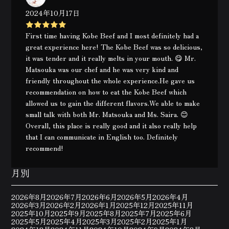
2024年10月17日
First time having Kobe Beef and I most definitely had a
great experience here! The Kobe Beef was so delicious,
it was tender and it really melts in your mouth. 😋 Mr.
Matsouka was our chef and he was very kind and
friendly throughout the whole experience.He gave us
recommendation on how to eat the Kobe Beef which
allowed us to gain the different flavors.We able to make
small talk with both Mr. Matsouka and Ms. Saira. 😊
Overall, this place is really good and it also really help
that I can communicate in English too. Definitely
recommend!
月別
2026年8月
2026年7月
2026年6月
2026年5月
2026年4月
2026年3月
2026年2月
2026年1月
2025年12月
2025年11月
2025年10月
2025年9月
2025年8月
2025年7月
2025年6月
2025年5月
2025年4月
2025年3月
2025年2月
2025年1月