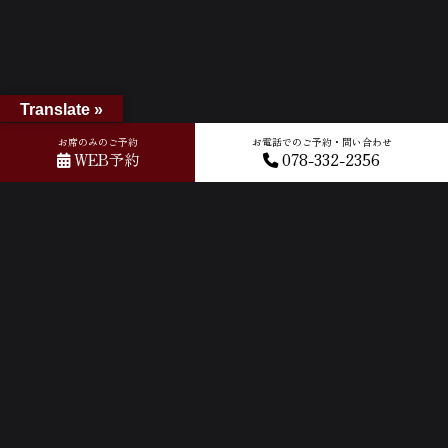
Translate »
お席のみのご予約
お電話でのご予約・問い合わせ
WEB予約
078-332-2356
ホーム
»
GOOGLEクチコミ
»
2024-11-15T03:37:35.132397Z_new
ACCESS