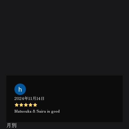
2024年11月14日
Matsouka & Saira is good
月別