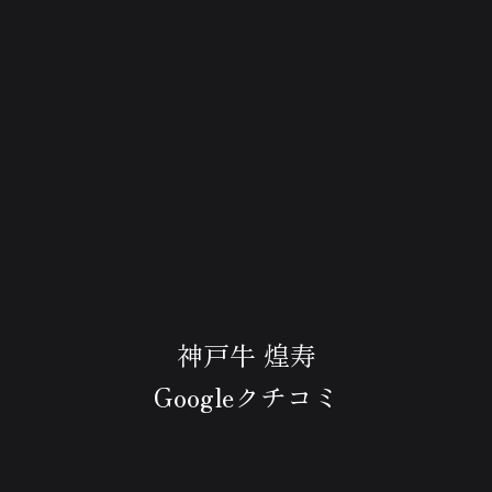
神戸牛 煌寿
Googleクチコミ