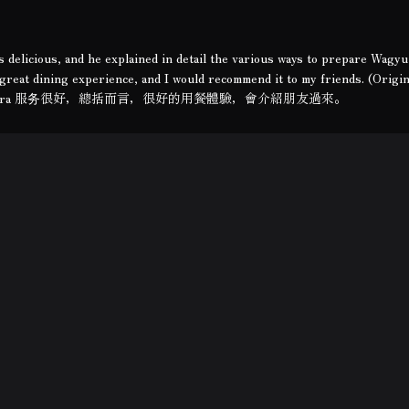
 delicious, and he explained in detail the various ways to prepare Wagyu
 a great dining experience, and I would recommend it to my friends. (Origi
ira 服务很好，總括而言，很好的用餐體驗，會介紹朋友過來。