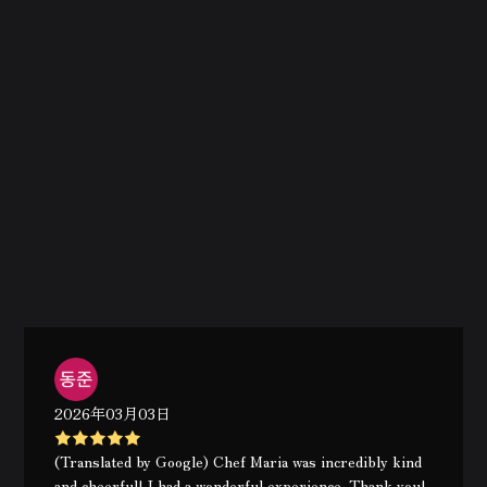
2026年03月03日
(Translated by Google) Chef Maria was incredibly kind
and cheerful! I had a wonderful experience. Thank you!