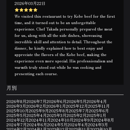
2026年03月22日
We visited this restaurant to try Kobe beef for the first
time, and it turned out to be an unforgettable
experience. Chef Takada personally prepared the meat
for us, along with all the side dishes, showcasing
incredible skill and attention to detail. Throughout the
dinner, he kindly explained how to best enjoy and
appreciate the flavors of the Kobe beef, making the
experience even more special. His professionalism and
warmth truly stood out while he was cooking and
presenting each course.
月別
2026年8月
2026年7月
2026年6月
2026年5月
2026年4月
2026年3月
2026年2月
2026年1月
2025年12月
2025年11月
2025年10月
2025年9月
2025年8月
2025年7月
2025年6月
2025年5月
2025年4月
2025年3月
2025年2月
2025年1月
2024年12月
2024年11月
2024年10月
2024年9月
2024年8月
2024年7月
2024年6月
2024年5月
2024年4月
2024年3月
2024年2月
2024年1月
2023年12月
2023年11月
2023年10月