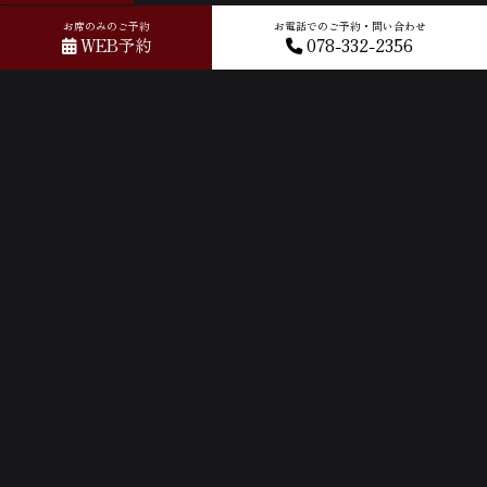
お席のみのご予約
お電話でのご予約・問い合わせ
WEB予約
078-332-2356
ホーム
»
GOOGLEクチコミ
»
2026-05-19T09:57:09.160121Z_new
ACCESS