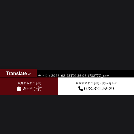
Translate »
ホーム
»
GOOGLEクチコミ
»
2026-02-13T01:36:06.473277Z_new
お席のみのご予約
お電話でのご予約・問い合わせ
WEB予約
078-321-5929