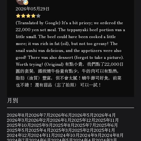
2026年05月29日
(Translated by Google) It's a bit pricey; we ordered the
22,000 yen set meal. The teppanyaki beef portion was a
little small. The beef could have been cooked a little
more; it was rich in fat (oil), but not too greasy! The
snail sushi was delicious, and the appetizers were also
good! There was also dessert (forgot to take a picture).
Worth trying! (Original) 有點小貴，我們點了22,000日
圓的套餐，鐵板燒牛份量有點少，牛的肉可以有點熟，
脂肪（油質）豐富，但不會太膩！蝸牛壽司好食，前菜
也不錯！ 還有甜品（忘了拍照） 可以一試！
月別
2026年8月
2026年7月
2026年6月
2026年5月
2026年4月
2026年3月
2026年2月
2026年1月
2025年12月
2025年11月
2025年10月
2025年9月
2025年8月
2025年7月
2025年6月
2025年5月
2025年4月
2025年3月
2025年2月
2025年1月
2024年12月
2024年11月
2024年10月
2024年9月
2024年8月
2024年7月
2024年6月
2024年5月
2024年4月
2024年3月