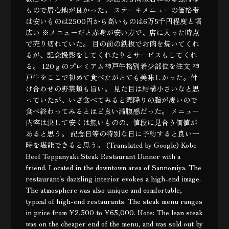
もので居心地が良かった。 ステーキメニューの価格帯
は安いものは2500円から高いものは6万5千円程度と幅
広い ※メニューだと赤身が安い方で、店に入った時点
で売り切れていた。 目の前の鉄板でお肉を焼いてくれ
るが、記念撮影をしてくれたりとサービスもしてくれ
る。 120ｇのプレミアム神戸牛格別希少部位を注文 神
戸牛をここで初めて食べたがとても美味しかった。付
け合わせの野菜類も旨い。 見た目は結構小さいなと思
っていたが、いざ食べてみると霜降りの脂が凄いので
食べ終わってみるとほど良い満腹感だった。 メニュー
内容は決して安くは無いものの、値段に見合う価値が
あると思う。 記念日等の特別な日に予約すると良い一
時を堪能できると思う。 (Translated by Google) Kobe
Beef Teppanyaki Steak Restaurant Dinner with a
friend. Located in the downtown area of ​​Sannomiya. The
restaurant's dazzling interior evokes a high-end image.
The atmosphere was also unique and comfortable,
typical of high-end restaurants. The steak menu ranges
in price from ¥2,500 to ¥65,000. Note: The lean steak
was on the cheaper end of the menu, and was sold out by