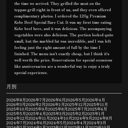
the time we arrived. They grilled the meat on the
teppan grill right in front of us, and they even offered
complimentary photos. I ordered the 120g Premium
Kobe Beef Special Rare Cut. It was my first time eating
Kobe beef here, and it was delicious. The accompanying
vegetables were also delicious. The portion looked quite
small, but the marbled fat was incredible, and I was left
feeling just the right amount of full by the time I
finished. The menu isn't exactly cheap, but I think it's
well worth the price. Reservations for special occasions
like anniversaries are a wonderful way to enjoy a truly
special experience.
月別
2026年8月
2026年7月
2026年6月
2026年5月
2026年4月
2026年3月
2026年2月
2026年1月
2025年12月
2025年11月
2025年10月
2025年9月
2025年8月
2025年7月
2025年6月
2025年5月
2025年4月
2025年3月
2025年2月
2025年1月
2024年12月
2024年11月
2024年10月
2024年9月
2024年8月
2024年7月
2024年6月
2024年5月
2024年4月
2024年3月
2024年2月
2024年1月
2023年12月
2023年11月
2023年10月