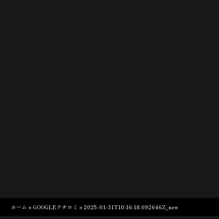
ホーム
»
GOOGLEクチコミ
»
2025-01-31T10:16:18.092646Z_new