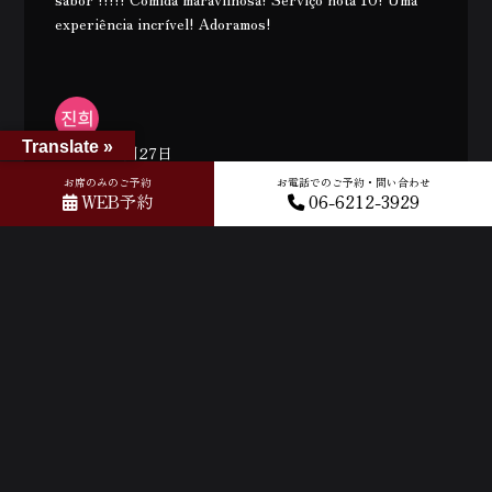
experiência incrível! Adoramos!
Translate »
2025年01月27日
お席のみのご予約
お電話でのご予約・問い合わせ
WEB予約
06-6212-3929
(Translated by Google) It was so delicious, the
atmosphere was great, and the staff were friendly~ I
couldn't take many pictures, but I had a great time!
(Original) 너무맛있고 분위기 좋고, 친절해요~ 사진을
많이 못찍었지만 행복한 시간보내고 갑니다!
月別
2026年8月
2026年7月
2026年6月
2026年5月
2026年4月
2026年3月
2026年2月
2026年1月
2025年12月
2025年11月
2025年10月
2025年9月
2025年8月
2025年7月
2025年6月
2025年5月
2025年4月
2025年3月
2025年2月
2025年1月
2024年12月
2024年11月
2024年10月
2024年9月
2024年8月
2024年7月
2024年6月
2024年5月
2024年4月
2024年3月