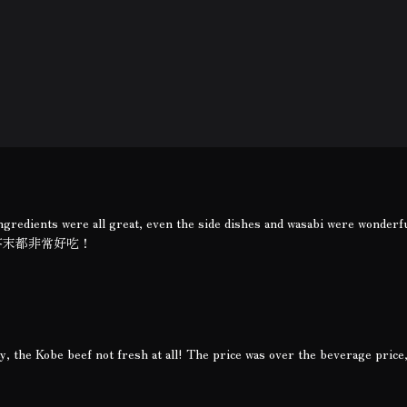
ingredients were all great, even the side dishes and wasabi were wonderf
跟芥末都非常好吃！
y, the Kobe beef not fresh at all! The price was over the beverage price,