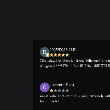
2025年02月28日
(Translated by Google) It was delicious! The 
(Original) 非常好吃！食材都很棒，連配菜
2025年02月26日
worst kobe beef ever! Sukiyaki extremely salt
for tourists!