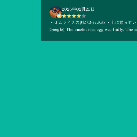
2026年02月25日
・オムライスの卵がふわふわ ・上に乗っているお肉
Google) The omelet rice egg was fluffy. The m