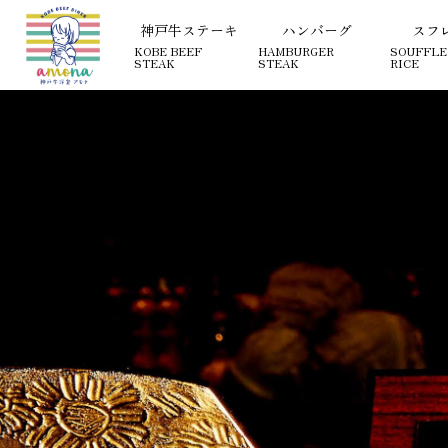
【公式】神戸牛洋食 アモナ
神戸牛ステーキ
ハンバーグ
スフ
KOBE BEEF
HAMBURGER
SOUFFLE
STEAK
STEAK
RICE