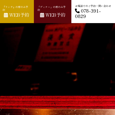
お電話でのご予約・問い合わせ
『ランチ』の席のみ予
「ディナー」の席のみ予
078-391-
約
約
WEB予約
WEB予約
0829