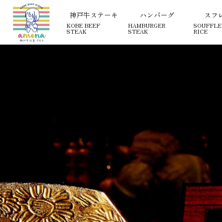
【公式】神戸牛洋食 アモナ
神戸牛ステーキ
ハンバーグ
スフ
KOBE BEEF
HAMBURGER
SOUFFLE
STEAK
STEAK
RICE