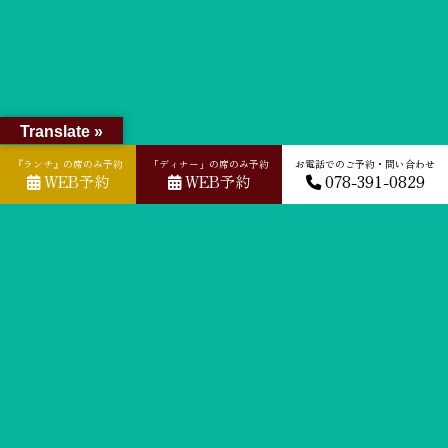
Translate »
『ランチ』の席のみ予約
「ディナー」の席のみ予約
お電話でのご予約・問い合わせ
WEB予約
WEB予約
078-391-0829
ホーム
»
GOOGLEクチコミ
»
2024-12-27T07:33:40.158631Z_new
ACCESS