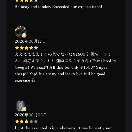
So tasty and tender. Exceeded our expectations!
2026年06月17日
ええええええ！この量でたった¥1500？ 激安！！う
ん！歯応えあり、いい運動になりそう💪 (Translated by
Google) Whaaaat?! All this for only ¥1500? Super
cheap!! Yep! It's chewy and looks like it'll be good
exercise 💪
2026年06月06日
I got the assorted triple skewers, it was honestly not