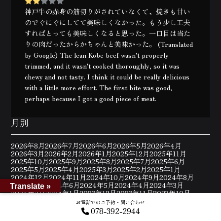
神戸牛の赤身の筋切りがされていなくて、焼きも甘い
のでぐにぐにしてて美味しくなかった。もう少し工夫
すればとっても美味しくなると思った。一口目は当た
りの肉だったからかちゃんと美味かった。 (Translated
by Google) The lean Kobe beef wasn't properly
trimmed, and it wasn't cooked thoroughly, so it was
chewy and not tasty. I think it could be really delicious
with a little more effort. The first bite was good,
perhaps because I got a good piece of meat.
月別
2026年8月
2026年7月
2026年6月
2026年5月
2026年4月
2026年3月
2026年2月
2026年1月
2025年12月
2025年11月
2025年10月
2025年9月
2025年8月
2025年7月
2025年6月
2025年5月
2025年4月
2025年3月
2025年2月
2025年1月
2024年12月
2024年11月
2024年10月
2024年9月
2024年8月
2024年7月
2024年6月
2024年5月
2024年4月
2024年3月
Translate »
2024年2月
2024年1月
2023年12月
2023年11月
2023年10月
2023年9月
2023年8月
2023年7月
2023年6月
2023年5月
お電話でのご予約・問い合わせ
2023年4月
2023年3月
2023年2月
2023年1月
2022年12月
078-392-2944
2022年11月
2022年10月
2022年9月
2022年8月
2022年7月