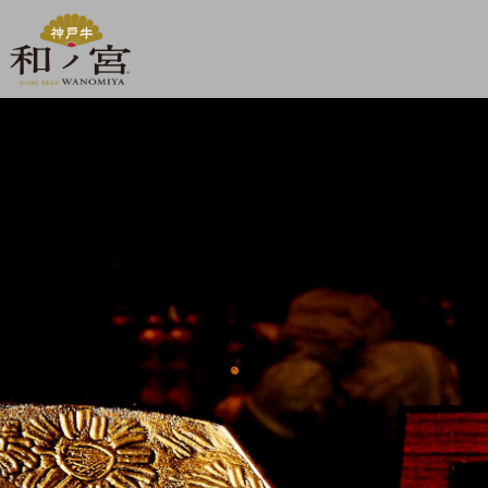
【公式】神戸牛和ノ宮 道頓堀本店