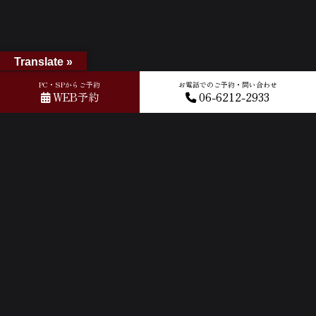
Translate »
PC・SPからご予約
お電話でのご予約・問い合わせ
ホーム
»
GOOGLEクチコミ
»
2026-03-07T09:06:20.753192Z_new
WEB予約
06-6212-2933
ACCESS