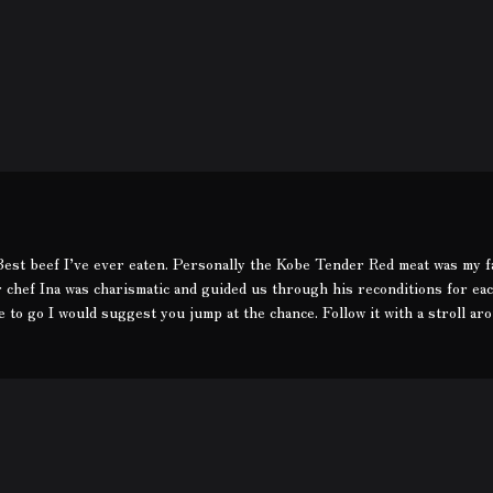
est beef I’ve ever eaten. Personally the Kobe Tender Red meat was my f
 chef Ina was charismatic and guided us through his reconditions for eac
 to go I would suggest you jump at the chance. Follow it with a stroll a