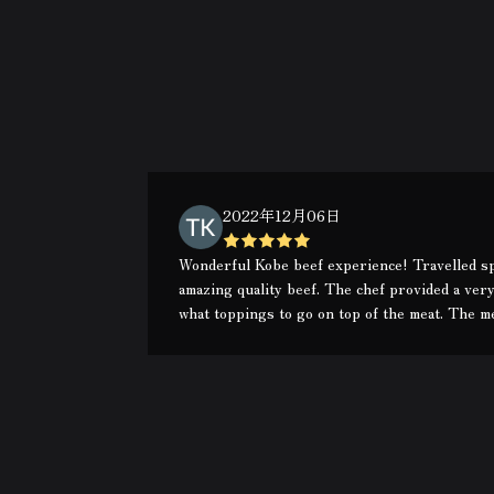
2022年12月06日
Wonderful Kobe beef experience! Travelled spe
amazing quality beef. The chef provided a ver
what toppings to go on top of the meat. The me