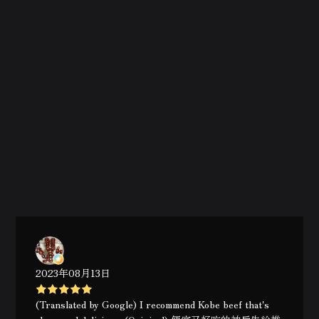
2023年08月13日
(Translated by Google) I recommend Kobe beef that's