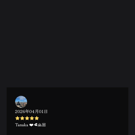
2026年04月01日
Tanaka ❤️🥩🙏🏼