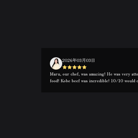
2026年03月03日
Maru, our chef, was amazing! He was very atte
food! Kobe beef was incredible! 10/10 would 