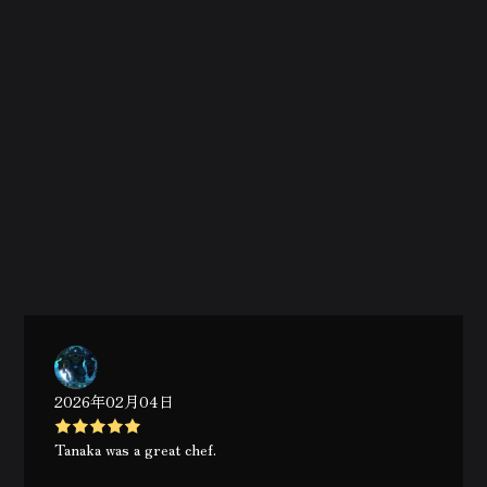
2026年02月04日
Tanaka was a great chef.