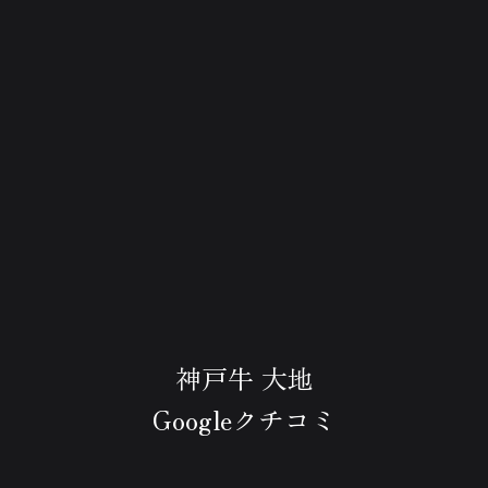
神戸牛 大地
Googleクチコミ