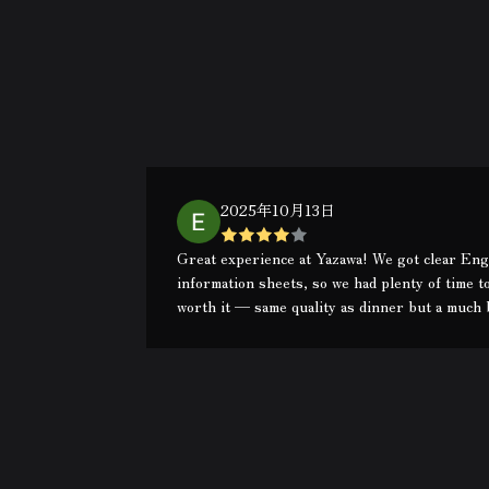
2025年10月13日
Great experience at Yazawa! We got clear Engl
information sheets, so we had plenty of time t
worth it — same quality as dinner but a much