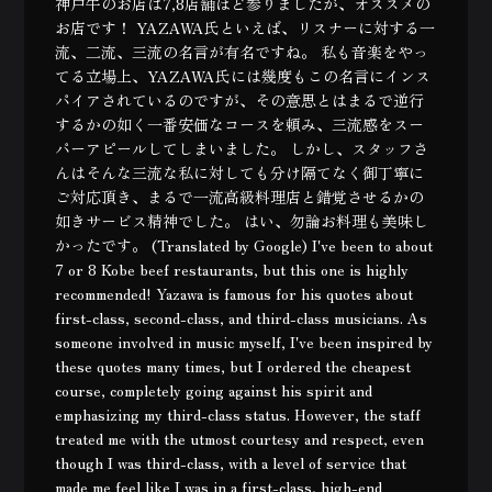
神戸牛のお店は7,8店舗ほど参りましたが、オススメの
お店です！ YAZAWA氏といえば、リスナーに対する一
流、二流、三流の名言が有名ですね。 私も音楽をやっ
てる立場上、YAZAWA氏には幾度もこの名言にインス
パイアされているのですが、その意思とはまるで逆行
するかの如く一番安価なコースを頼み、三流感をスー
パーアピールしてしまいました。 しかし、スタッフさ
んはそんな三流な私に対しても分け隔てなく御丁寧に
ご対応頂き、まるで一流高級料理店と錯覚させるかの
如きサービス精神でした。 はい、勿論お料理も美味し
かったです。 (Translated by Google) I've been to about
7 or 8 Kobe beef restaurants, but this one is highly
recommended! Yazawa is famous for his quotes about
first-class, second-class, and third-class musicians. As
someone involved in music myself, I've been inspired by
these quotes many times, but I ordered the cheapest
course, completely going against his spirit and
emphasizing my third-class status. However, the staff
treated me with the utmost courtesy and respect, even
though I was third-class, with a level of service that
made me feel like I was in a first-class, high-end