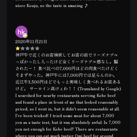
store Kouju, so the taste is amazing ♪
2020年11月21日
神戸牛で近くのお店検索してお店の前でリーズナブル
っぽかったし入ったけど全くリーズナブル感なし。騙
されたー！ 食べ比べの7,000円ほどの肉食べたけどく
そまずやった。神戸牛には7,000円では足らんのか。
近江牛3,500円ほどでもっと美味しく食べれるお店ある
けど。 サーロイン高けぇわ！！ (Translated by Google)
I searched for nearby restaurants serving Kobe beef
and found a place in front of me that looked reasonably
priced, so I went in, but it didn't seem reasonable at all.
I've been tricked! I tried some meat for about 7,000
yen as a taste test, but it was absolutely awful. Is 7,000
yen not enough for Kobe beef? There are restaurants
where you can eat much tastier Omi beef for around