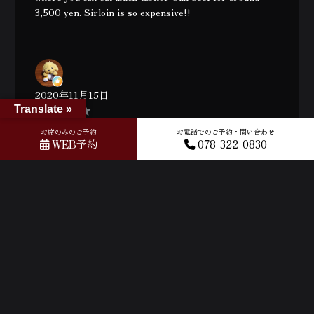
3,500 yen. Sirloin is so expensive!!
2020年11月15日
Translate »
駅に近く、こじんまりとしているが、落ち着く店内
お席のみのご予約
お電話でのご予約・問い合わせ
で、矢沢永吉ファンさんには嬉しいお店。庶民の私に
WEB予約
078-322-0830
は、ちょっとお高め💦 (Translated by Google) It's close
to the station, small but cozy, and has a relaxing
atmosphere—a great place for Eikichi Yazawa fans.
Though, for an average person like me, it's a bit pricey.
2020年11月15日