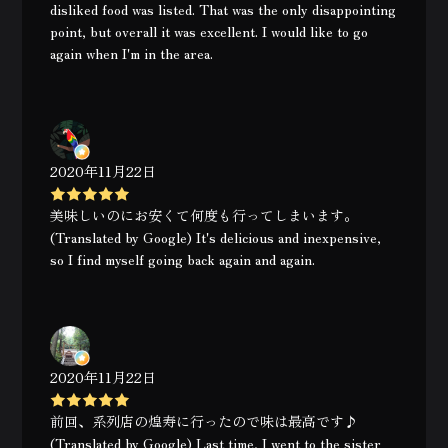
disliked food was listed. That was the only disappointing
point, but overall it was excellent. I would like to go
again when I'm in the area.
2020年11月22日
美味しいのにお安くて何度も行ってしまいます。
(Translated by Google) It's delicious and inexpensive,
so I find myself going back again and again.
2020年11月22日
前回、系列店の煌寿に行ったので味は最高です♪
(Translated by Google) Last time, I went to the sister