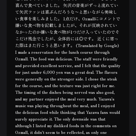
喜んで食べていました。 矢沢の音楽がずっと流れてい
て矢沢ファンは喜ぶんだろうな〜と思いながら美味し
い食事を楽しみました。 1点だけ、Ozmallにコメントで
嫌いな食べ物を記載しましたが、それが反映されてい
なかったのか嫌いな食べ物が1つだけ入っていたのでそ
こだけ残念でしたが、全体的には◎です。 近くに寄っ
た際はまた行こうと思います。 (Translated by Google)
I made a reservation for the lunch course through
Ozmall. The food was delicious. The staff were friendly
and provided excellent service, and I felt that the quality
for just under 6,000 yen was a great deal. The flavors
were generally on the stronger side. I chose the steak
for the course, and the texture was just right for me.
The timing of the dishes being served was also good,
and my partner enjoyed the meal very much. Yazawa's
music was playing throughout the meal, and I enjoyed
the delicious food while thinking that Yazawa fans would
surely appreciate it. The only downside was that
although I listed my disliked foods in the comments on
Ozmall, it didn't seem to be reflected, as only one