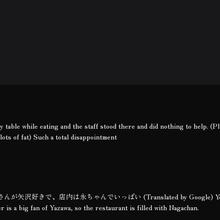
 table while eating and the staff stood there and did nothing to help. (Pl
lots of fat) Such a total disappointment
で、店内は永ちゃんでいっぱい (Translated by Google) You c
 is a big fan of Yazawa, so the restaurant is filled with Nagachan.