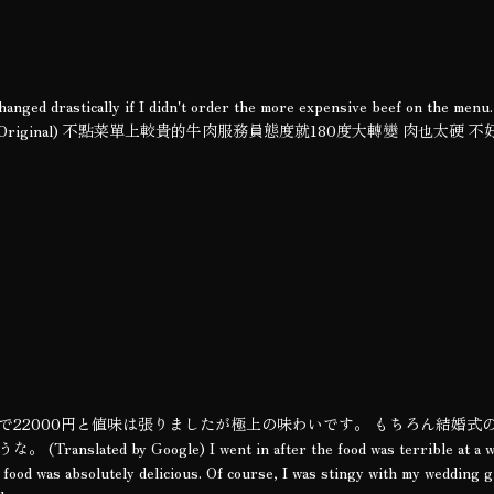
hanged drastically if I didn't order the more expensive beef on the menu
 experience. (Original) 不點菜單上較貴的牛肉服務員態度就180度大轉變 肉也太
で22000円と値味は張りましたが極上の味わいです。 もちろん結婚式
 by Google) I went in after the food was terrible at a we
food was absolutely delicious. Of course, I was stingy with my wedding g