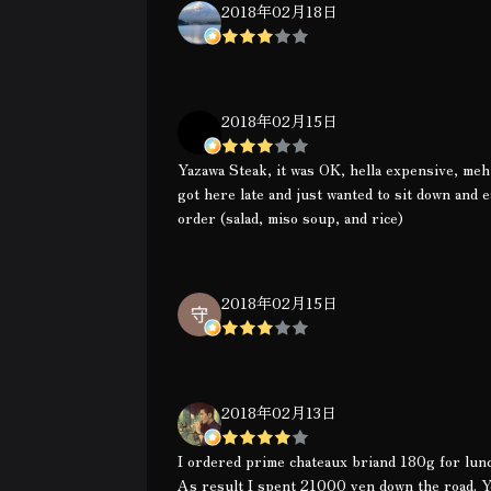
2018年02月18日
2018年02月15日
Yazawa Steak, it was OK, hella expensive, meh
got here late and just wanted to sit down and
order (salad, miso soup, and rice)
2018年02月15日
2018年02月13日
I ordered prime chateaux briand 180g for lunc
As result I spent 21000 yen down the road. Ye