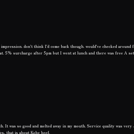
 impression. don't think I'd come back though. would've checked around f
 eat. 5% surcharge after 5pm but I went at lunch and there was free A se
h. It was so good and melted away in my mouth. Service quality was very 
s, that is about Kobe beef.