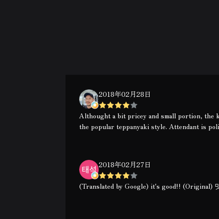
2018年02月28日
Althought a bit pricey and small portion, the 
the popular teppanyaki style. Attendant is poli
2018年02月27日
(Translated by Google) it's good!! (Original