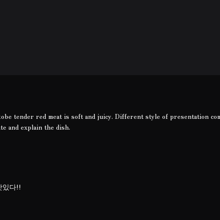
kobe tender red meat is soft and juicy. Different style of presentation co
te and explain the dish.
) 맛있다!!