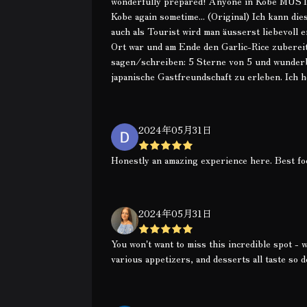
wonderfully prepared! Anyone in Kobe MUST vis
Kobe again sometime... (Original) Ich kann d
auch als Tourist wird man äusserst liebevoll
Ort war und am Ende den Garlic-Rice zubere
sagen/schreiben: 5 Sterne von 5 und wunderb
japanische Gastfreundschaft zu erleben. Ich ho
2024年05月31日
Honestly an amazing experience here. Best fo
2024年05月31日
You won't want to miss this incredible spot -
various appetizers, and desserts all taste so de