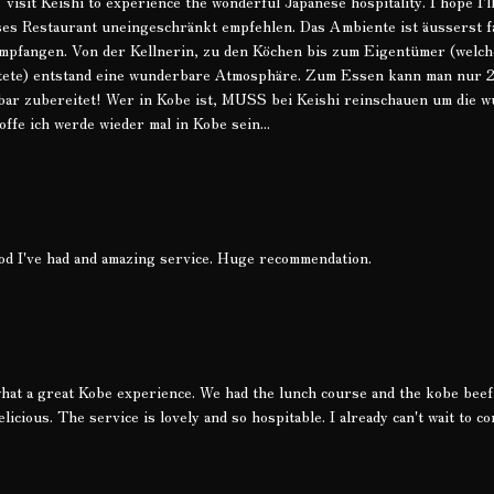
it Keishi to experience the wonderful Japanese hospitality. I hope I'll
ieses Restaurant uneingeschränkt empfehlen. Das Ambiente ist äusserst f
 empfangen. Von der Kellnerin, zu den Köchen bis zum Eigentümer (welch
itete) entstand eine wunderbare Atmosphäre. Zum Essen kann man nur 
ar zubereitet! Wer in Kobe ist, MUSS bei Keishi reinschauen um die 
ffe ich werde wieder mal in Kobe sein...
od I've had and amazing service. Huge recommendation.
 what a great Kobe experience. We had the lunch course and the kobe beef
licious. The service is lovely and so hospitable. I already can't wait to c