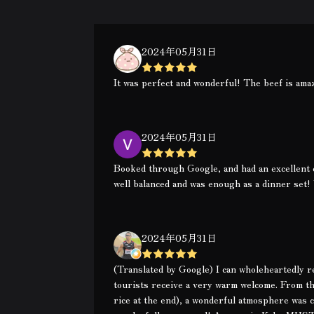
2024年05月31日
It was perfect and wonderful! The beef is amaz
2024年05月31日
Booked through Google, and had an excellent 
well balanced and was enough as a dinner set!
2024年05月31日
(Translated by Google) I can wholeheartedly 
tourists receive a very warm welcome. From th
rice at the end), a wonderful atmosphere was c