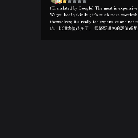
(Translated by Google) The meat is expensive, b
Wagyu beef yakiniku; it's much more worthwhile
themselves; it's really too expensi
肉，比這家值得多了。 很懷疑這家的評論都是