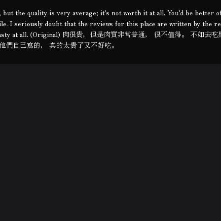
ut the quality is very average; it's not worth it at all. You'd be better o
. I seriously doubt that the reviews for this place are written by the r
ve and not tasty at all. (Original) 肉很貴，但是肉質非常普通， 很不值得。 
他們自己寫的， 真的太貴了又不好吃。