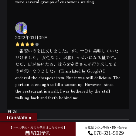
were several groups of customers waiting.
2022年03月09日
一番安いのを注文しました。 が、十分に美味しくいた
だけました。 女性なら、お腹いっぱいになる量です。
ただ、店が狭いため、後ろを定員さんが行き来してる
のが気になりました。 (Translated by Google) I
ordered the cheapest item. But it was still delicious. The
portion is enough to fill a woman up. However, since
the restaurant is small, I was bothered by the staff
walking back and forth behind me.
月別
Translate »
2026年8月
2026年7月
2026年6月
2026年5月
2026年4月
【コース予約・席のみ予約はこちらから】
お電話でのご予約・問い合わせ
2026年3月
2026年2月
2026年1月
2025年12月
2025年11月
WEB予約
078-331-5029