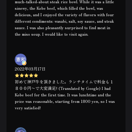
much-talked-about steak rice bowl. While it was a little
sinewy, the Kobe beef, which filled the bowl, was
delicious, and I enjoyed the variety of flavors with four
different condiments: wasabi, salt, soy sauce, and steak
sauce. I was also pleasantly surprised to find meat in
the miso soup. I would like to visit again.
2022年03月17日
初めて神戸牛を頂きました。ランチタイムで料金も１
８００円〜で大変満足! (Translated by Google) I had
Kobe beef for the first time. It was lunchtime and the
price was reasonable, starting from 1800 yen, so I was
very satisfied!