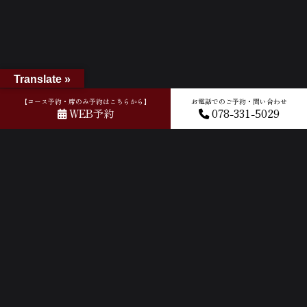
Translate »
【コース予約・席のみ予約はこちらから】
お電話でのご予約・問い合わせ
ホーム
»
GOOGLEクチコミ
»
2025-09-01T11:08:44.825382Z_new
WEB予約
078-331-5029
ACCESS